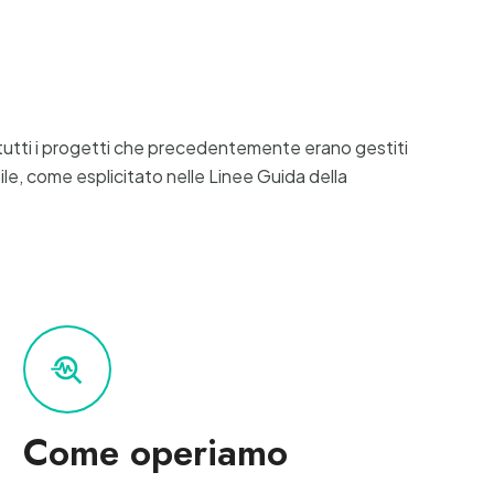
i tutti i progetti che precedentemente erano gestiti
le, come esplicitato nelle Linee Guida della
troubleshoot
Come operiamo