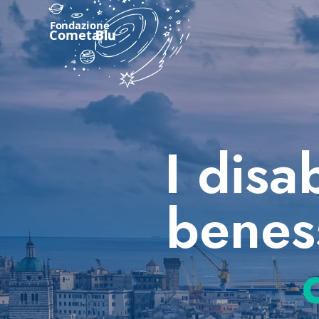
I disab
benes