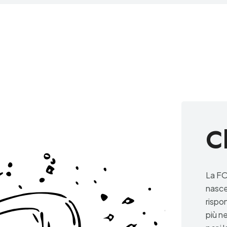
C
La F
nasce
rispo
più ne