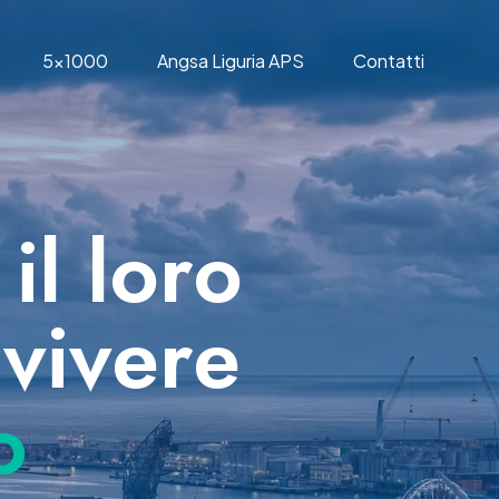
5×1000
Angsa Liguria APS
Contatti
 il loro
vivere
o