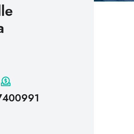
lle
a
7400991