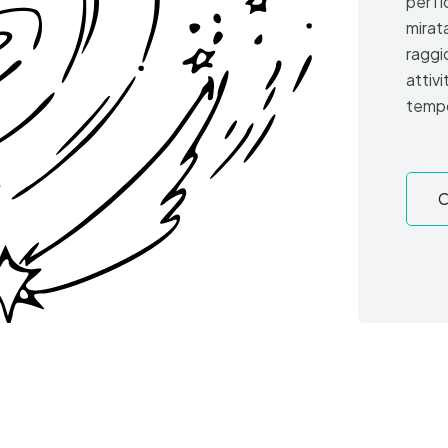
per i 
mirata
raggi
attivi
tempo
C