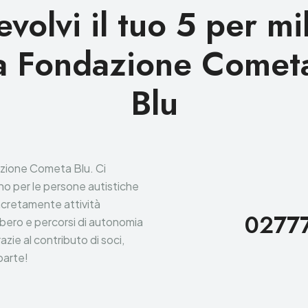
volvi il tuo 5 per mi
a Fondazione Comet
Blu
dazione Cometa Blu. Ci
eno per le persone autistiche
ncretamente attività
0277
ibero e percorsi di autonomia
zie al contributo di soci,
 parte!