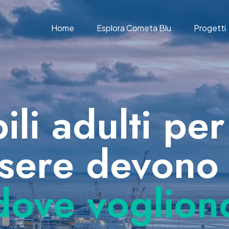
Home
Esplora Cometa Blu
Progetti
ili adulti per
sere devono 
dove voglion